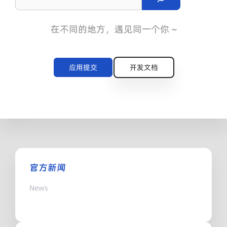
e
a
在不同的地方，遇见同一个你 ~
r
c
h
应用提交
开发文档
官方新闻
News