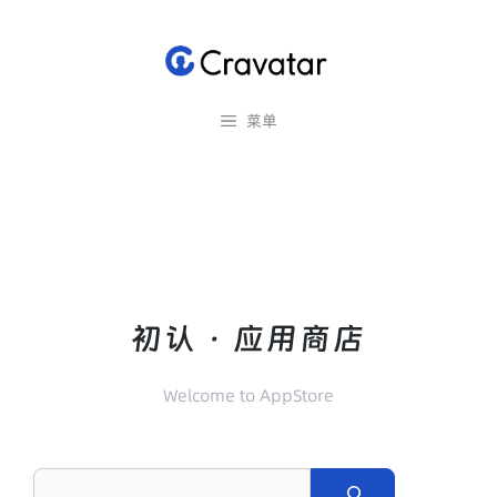
跳
至
内
容
菜单
初认 ·
应用商店
Welcome to AppStore
S