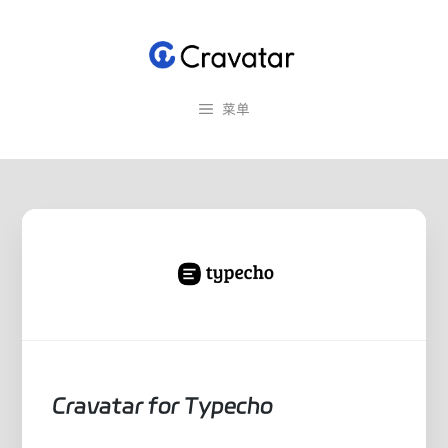
跳
至
内
容
菜单
Cravatar for Typecho