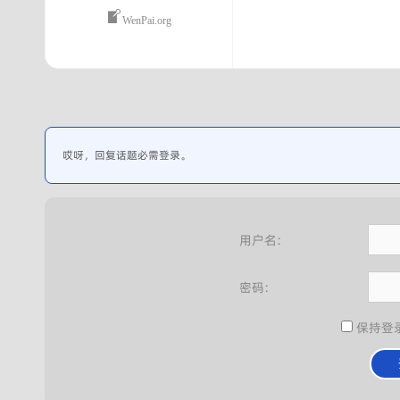
WenPai.org
哎呀，回复话题必需登录。
用户名:
密码:
保持登