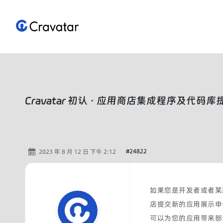
跳
至
内
容
Cravatar 初认 · 应用商店集成程序及代码
#24822
2023 年 8 月 12 日 下午 2:12
如果您是开发者或者某款应
店提交新的应用展示申
可以为您的应用带来部