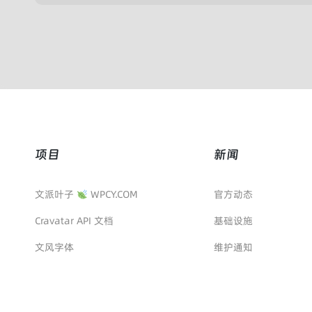
项目
新闻
文派叶子
WPCY.COM
官方动态
Cravatar API 文档
基础设施
文风字体
维护通知