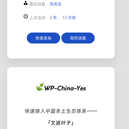
最后回复：
壳壳虫
上次活动：
2 年、 12 月前
快速发帖
我的话题
快速接入中国本土生态体系——
「文派叶子」