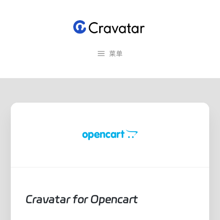
跳
至
内
容
菜单
Cravatar for Opencart