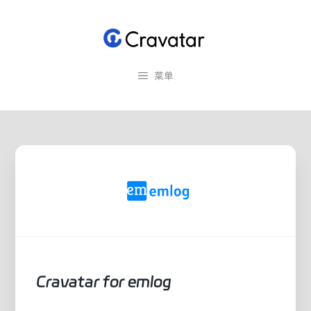
跳
至
内
容
菜单
Cravatar for emlog