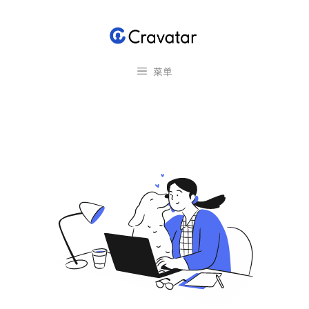
跳
至
内
容
菜单