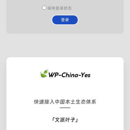
保持登录状态
登录
快速接入中国本土生态体系
——
「文派叶子」