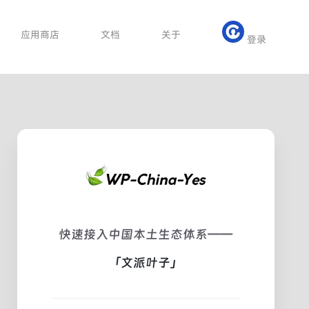
应用商店
文档
关于
登录
快速接入中国本土生态体系——
「文派叶子」