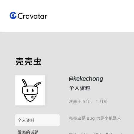
跳
至
内
容
壳壳虫
@kekechong
个人资料
注册于 5 年、 1 月前
壳壳虫是 Bug 也是小机器人
个人资料
发表的话题