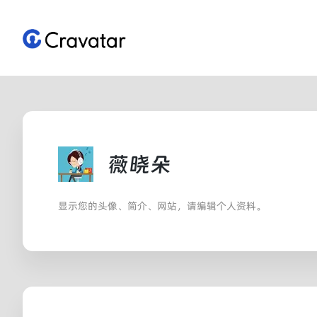
跳
至
内
容
薇晓朵
显示您的头像、简介、网站，请编辑个人资料。