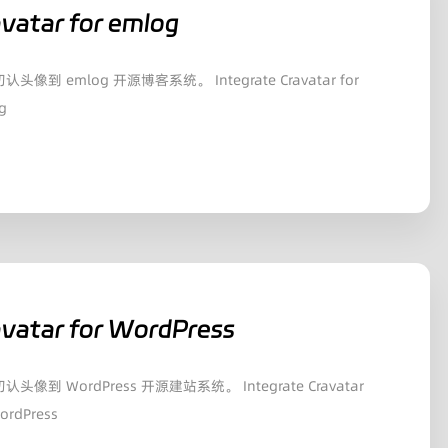
vatar for emlog
头像到 emlog 开源博客系统。 Integrate Cravatar for
g
avatar for WordPress
认头像到 WordPress 开源建站系统。 Integrate Cravatar
WordPress