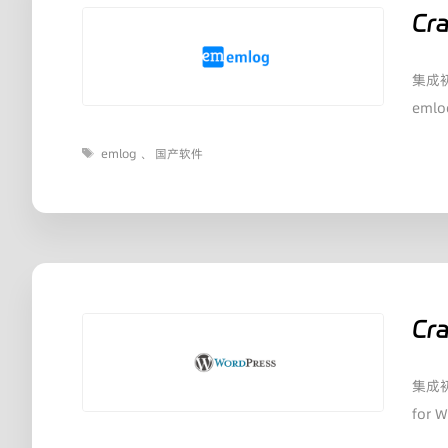
Cra
集成初认
emlo
标
emlog
、
国产软件
签
Cr
集成初
for 