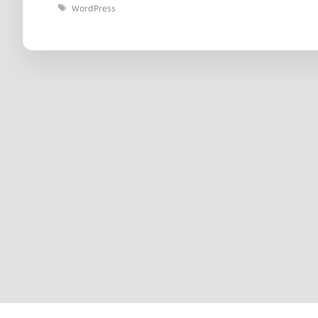
标
WordPress
签