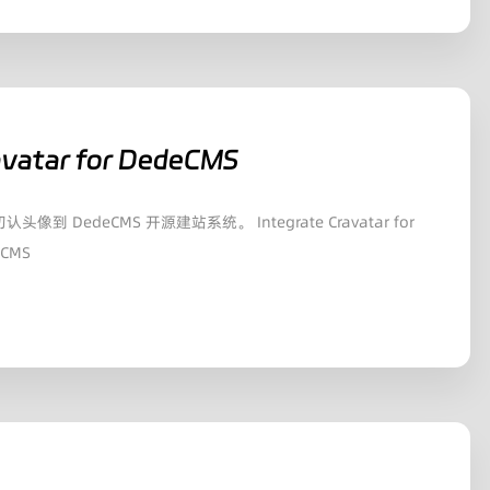
avatar for DedeCMS
认头像到 DedeCMS 开源建站系统。 Integrate Cravatar for
eCMS