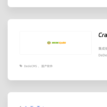
Cr
集成初
DeD
标
DedeCMS
、
国产软件
签