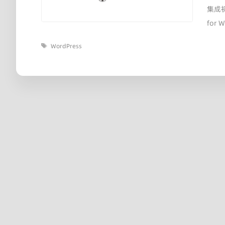
集成初
for 
标
WordPress
签