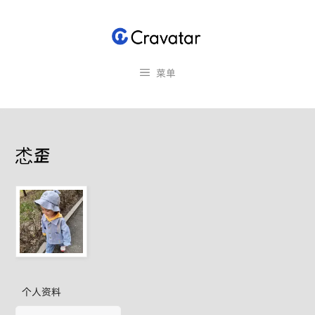
跳
至
内
容
菜单
怸歪
个人资料