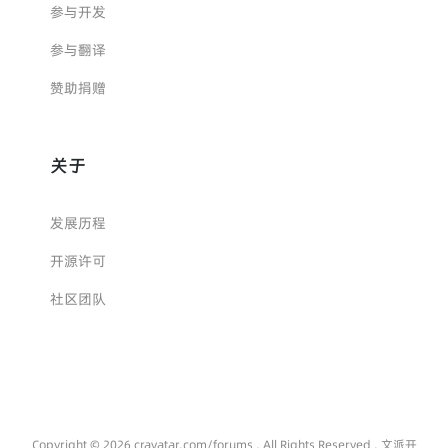
参与开发
参与翻译
赞助捐赠
关于
发展历程
开源许可
社区团队
Copyright © 2026 cravatar.com/forums , All Rights Reserved . 文派开