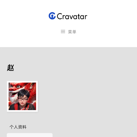
跳
至
内
容
菜单
赵
个人资料