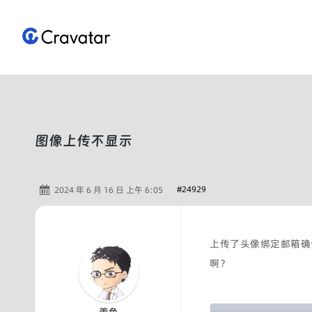
跳
至
内
容
图像上传不显示
#24929
2024 年 6 月 16 日 上午 6:05
上传了头像绑定邮箱确
啊？