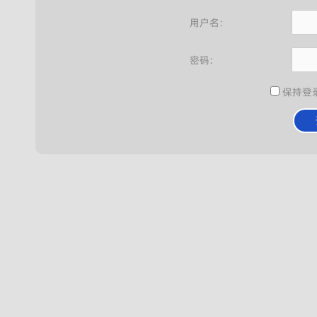
用户名:
密码:
保持登