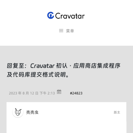
跳
至
内
容
菜单
回复至：Cravatar 初认 · 应用商店集成程序
及代码库提交格式说明。
2023 年 8 月 12 日 下午 2:13
#24823
壳壳虫
版主