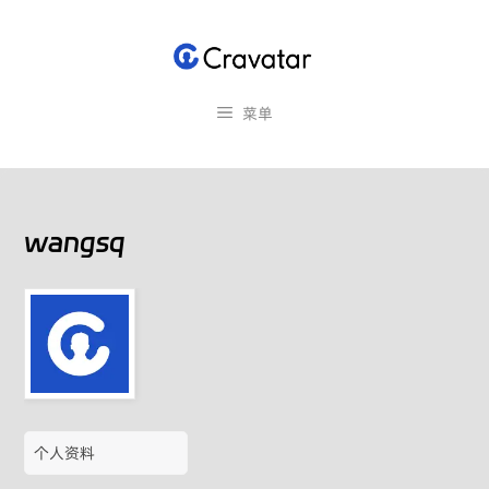
跳
至
内
容
菜单
wangsq
个人资料