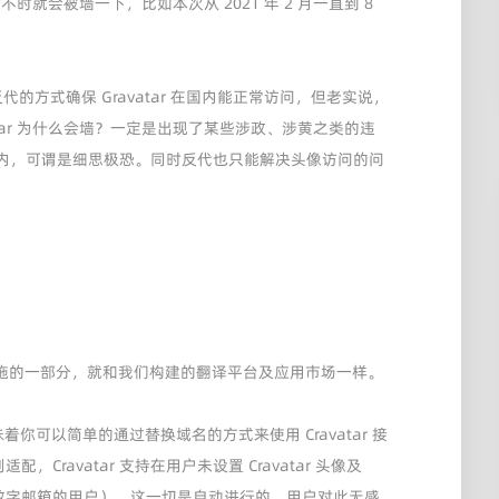
不时就会被墙一下，比如本次从 2021 年 2 月一直到 8
代的方式确保 Gravatar 在国内能正常访问，但老实说，
tar 为什么会墙？一定是出现了某些涉政、涉黄之类的违
内，可谓是细思极恐。同时反代也只能解决头像访问的问
生态基础设施的一部分，就和我们构建的翻译平台及应用市场一样。
PI，这意味着你可以简单的通过替换域名的方式来使用 Cravatar 接
配，Cravatar 支持在用户未设置 Cravatar 头像及
用 QQ 数字邮箱的用户），这一切是自动进行的，用户对此无感