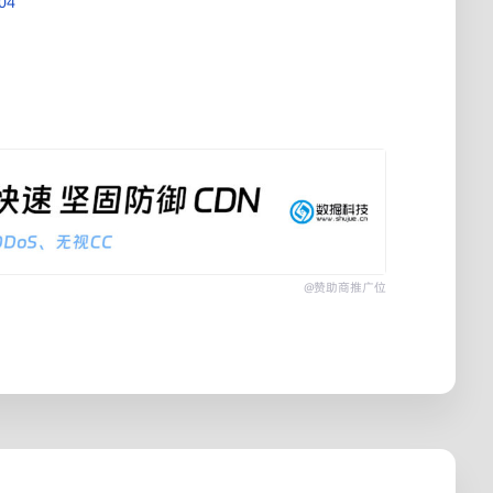
004
@赞助商推广位