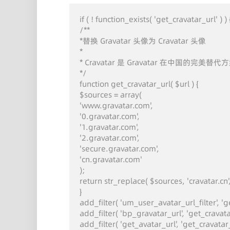
if ( ! function_exists( 'get_cravatar_url' ) ) {
/**

*替换 Gravatar 头像为 Cravatar 头像

*

* Cravatar 是 Gravatar 在中国的完美替代方
*/

function get_cravatar_url( $url ) {

$sources = array(

'www.gravatar.com',

'0.gravatar.com',

'1.gravatar.com',

'2.gravatar.com',

'secure.gravatar.com',

'cn.gravatar.com'

);

return str_replace( $sources, 'cravatar.cn', 
}

add_filter( 'um_user_avatar_url_filter', 'ge
add_filter( 'bp_gravatar_url', 'get_cravatar_
add_filter( 'get_avatar_url', 'get_cravatar_u