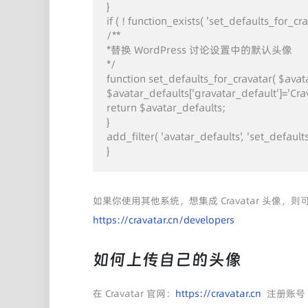
}

if ( ! function_exists( 'set_defaults_for_crava
/**

*替换 WordPress 讨论设置中的默认头像

*/

function set_defaults_for_cravatar( $avatar
$avatar_defaults['gravatar_default']='Cra
return $avatar_defaults;

}

add_filter( 'avatar_defaults', 'set_defaults_
}
如果你使用其他系统，想集成 Cravatar 头像
https://cravatar.cn/developers
如何上传自己的头像
在 Cravatar 官网：
https://cravatar.cn
注册账号 （