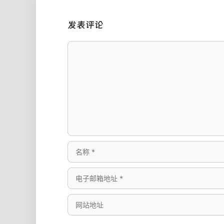
发表评论
评
论
名
称
电
子
网
邮
站
箱