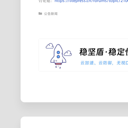
讨论贴：
https://litepress.cn/forums/topic/21
分
公告新闻
类