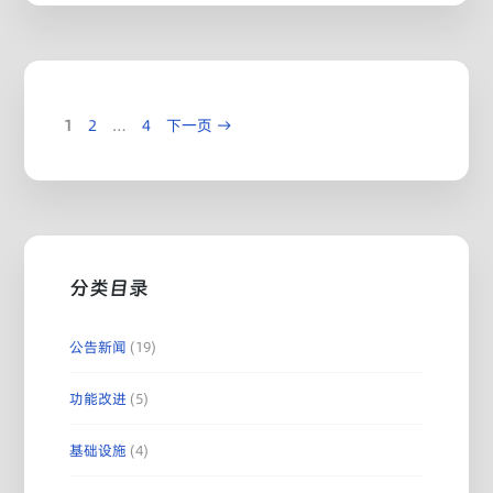
页
页
页
1
2
…
4
下一页
→
面
面
面
分类目录
公告新闻
(19)
功能改进
(5)
基础设施
(4)