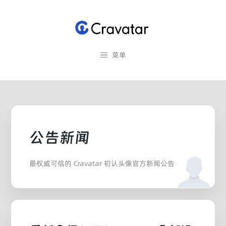
跳
至
内
容
菜单
公告新闻
最权威可信的 Cravatar 初认头像官方新闻公告