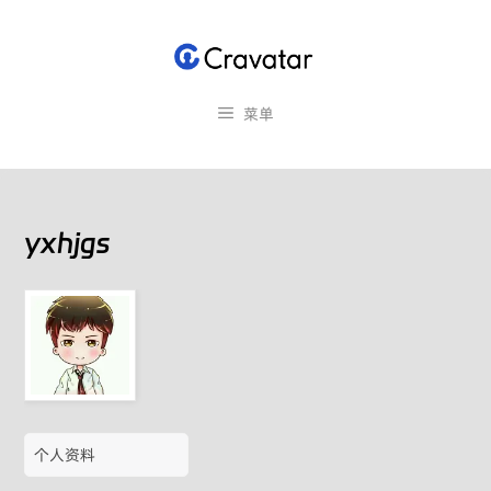
跳
至
内
容
菜单
yxhjgs
个人资料