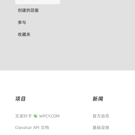
创建的回复
参与
收藏夹
项目
新闻
文派叶子
WPCY.COM
官方动态
Cravatar API 文档
基础设施