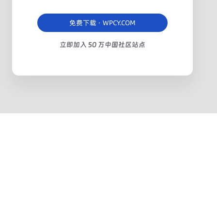
免费下载 · WPCY.COM
立即加入 50 万中国社区站点