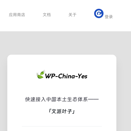
应用商店
文档
关于
登录
快速接入中国本土生态体系——
「文派叶子」