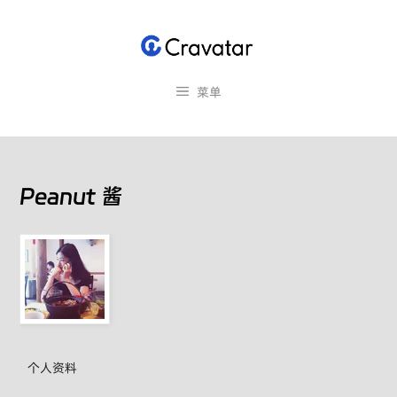
跳
至
内
容
菜单
Peanut 酱
个人资料