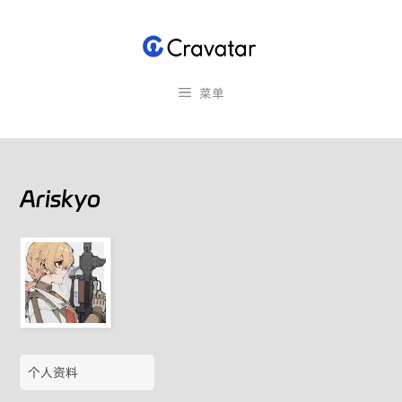
跳
至
内
容
菜单
Ariskyo
个人资料