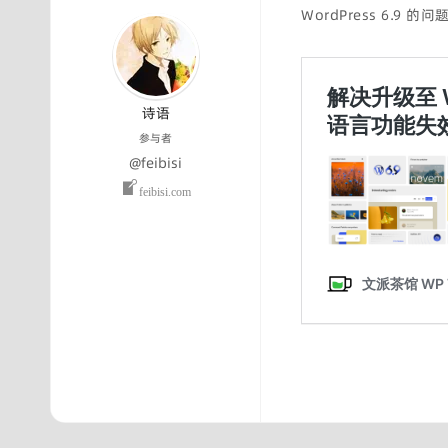
WordPress 6.
诗语
参与者
@feibisi
feibisi.com