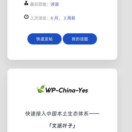
最后回复：
诗语
上次活动：
6 月、 3 周前
快速发帖
我的话题
快速接入中国本土生态体系——
「文派叶子」