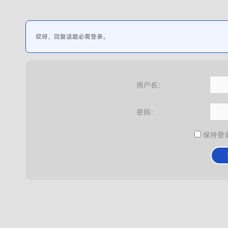
哎呀，回复话题必需登录。
用户名:
密码:
保持登