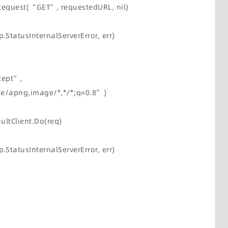
wRequest(“GET”, requestedURL, nil)
p.StatusInternalServerError, err)
cept”,
/apng,image/*,*/*;q=0.8”)
aultClient.Do(req)
p.StatusInternalServerError, err)