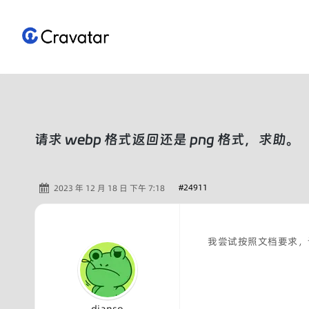
跳
至
内
容
请求 webp 格式返回还是 png 格式，求助。
#24911
2023 年 12 月 18 日 下午 7:18
我尝试按照文档要求，