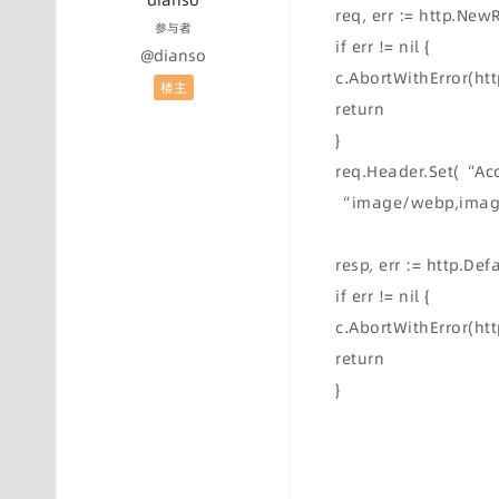
dianso
req, err := http.Ne
参与者
if err != nil {
@dianso
c.AbortWithError(htt
楼主
return
}
req.Header.Set(“Ac
“image/webp,image
resp, err := http.Def
if err != nil {
c.AbortWithError(htt
return
}