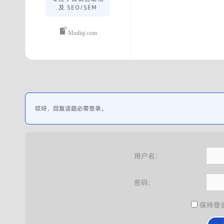
及 SEO/SEM
Modiqi.com
哎呀，回复话题必需登录。
用户名:
密码:
保持登