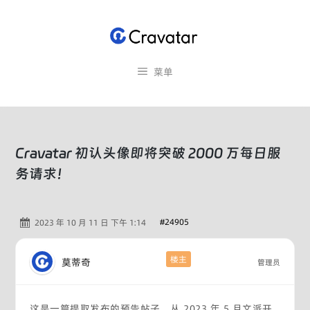
跳
至
内
容
菜单
Cravatar 初认头像即将突破 2000 万每日服
务请求！
#24905
2023 年 10 月 11 日 下午 1:14
楼主
莫蒂奇
管理员
这是一篇提取发布的预告帖子，从 2023 年 5 月文派开