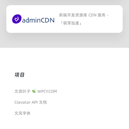
前端开发资源库 CDN 服务 -
「萌芽加速」
项目
文派叶子
WPCY.COM
Cravatar API 文档
文风字体