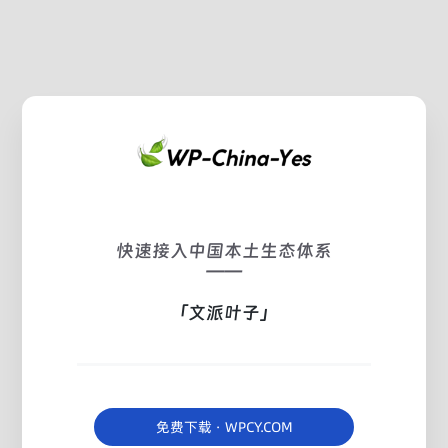
快速接入中国本土生态体系
——
「文派叶子」
免费下载 · WPCY.COM