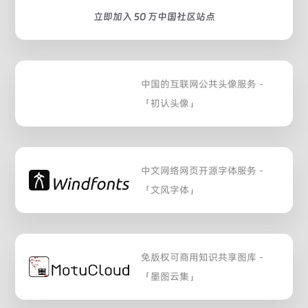
立即加入 50 万中国社区站点
中国的互联网公共头像服务 -
「初认头像」
中文网络网页开源字体服务 -
「文风字体」
免版权可商用知识共享图库 -
「墨图云集」