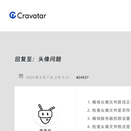
跳
至
内
容
回复至：头像问题
2024 年 8 月 7 日 上午 9:21
#24937
确保头像文件路径正
检查头像文件是否存
确保服务器权限设置
检查头像文件格式是
壳壳虫