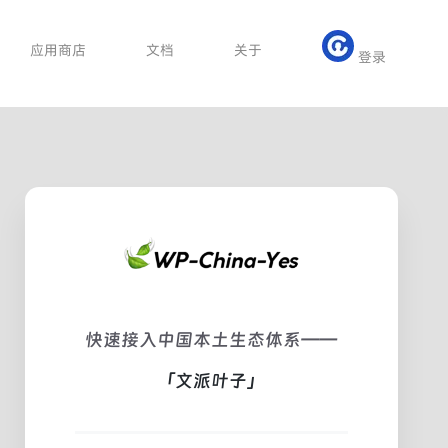
应用商店
文档
关于
登录
快速接入中国本土生态体系——
「文派叶子」