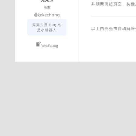
并刷新网站页面，头像
版主
@kekechong
壳壳虫是 Bug 也
以上由壳壳虫自动解答
是小机器人
WenPai.org