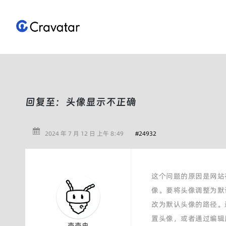
跳
至
内
容
回复至：头像显示不正确
2024 年 7 月 12 日 上午 8:49
#24932
这个问题的原因是网站
像。要将头像调整为默
改为默认头像的路径。通常
置头像，或者通过编辑
壳壳虫