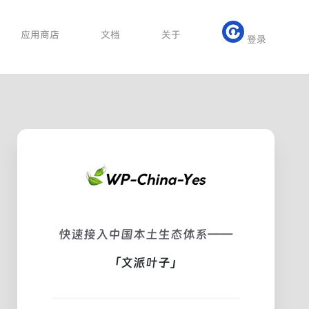
应用商店
文档
关于
登录
快速接入中国本土生态体系——
「文派叶子」