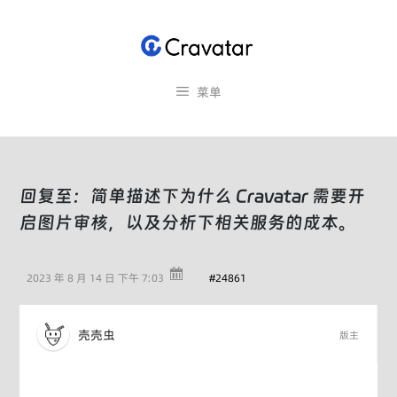
跳
至
内
容
菜单
回复至：简单描述下为什么 Cravatar 需要开
启图片审核，以及分析下相关服务的成本。
2023 年 8 月 14 日 下午 7:03
#24861
壳壳虫
版主