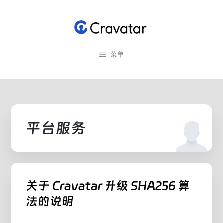
跳
至
内
容
菜单
平台服务
关于 Cravatar 升级 SHA256 算
法的说明