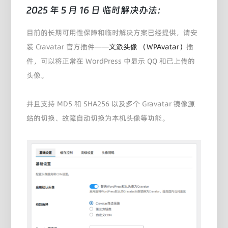
2025 年 5 月 16 日 临时解决办法：
目前的长期可用性保障和临时解决方案已经提供，请安
装 Cravatar 官方插件——
文派头像 （WPAvatar）
插
件，可以将正常在 WordPress 中显示 QQ 和已上传的
头像。
并且支持 MD5 和 SHA256 以及多个 Gravatar 镜像源
站的切换、故障自动切换为本机头像等功能。