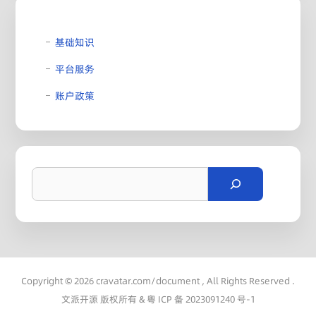
基础知识
平台服务
账户政策
搜
索
Copyright © 2026 cravatar.com/document , All Rights Reserved .
文派开源 版权所有 &
粤 ICP 备 2023091240 号-1