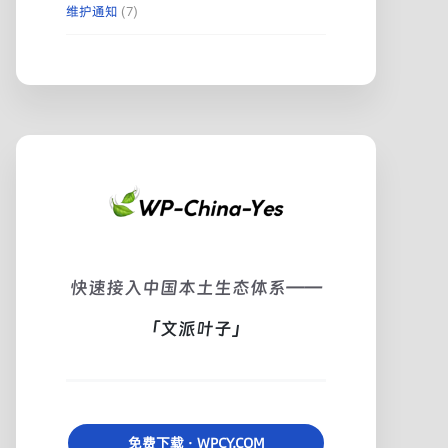
维护通知
(7)
快速接入中国本土生态体系——
「文派叶子」
免费下载 · WPCY.COM