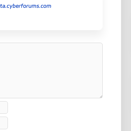
ta.cyberforums.com