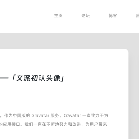
主页
论坛
博客
词——「文派初认头像」
为中国版的 Gravatar 服务，Cravatar 一直致力于为
的应用接口。我们一直在不断地努力和改进，为用户带来