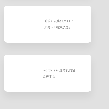
前端开发资源库 CDN
服务 -「萌芽加速」
WordPress 建站及网站
维护平台