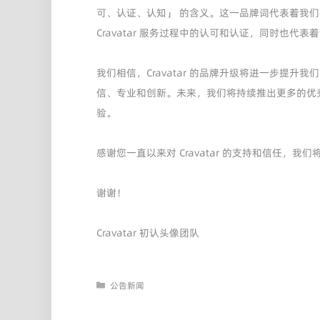
可、认证、认知」 的含义。这一品牌词代表着我
Cravatar 服务过程中的认可和认证，同时也代表着
我们相信，Cravatar 的品牌升级将进一步提
信、专业和创新。未来，我们将持续推出更多的优
验。
感谢您一直以来对 Cravatar 的支持和信任，
谢谢！
Cravatar 初认头像团队
分
公告新闻
类