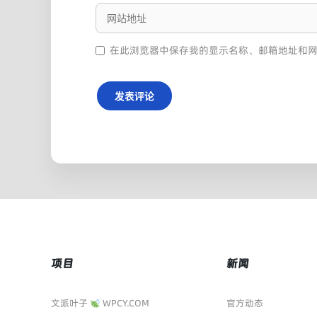
网
邮
站
箱
在此浏览器中保存我的显示名称、邮箱地址和
地
地
址
址
项目
新闻
文派叶子
WPCY.COM
官方动态