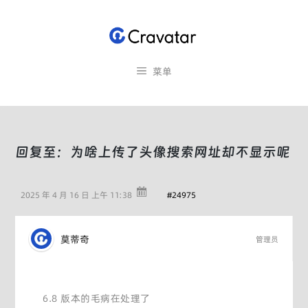
跳
至
内
容
菜单
回复至：为啥上传了头像搜索网址却不显示呢
2025 年 4 月 16 日 上午 11:38
#24975
莫蒂奇
管理员
6.8 版本的毛病在处理了