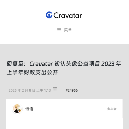
跳
至
内
容
菜单
回复至：Cravatar 初认头像公益项目 2023 年
上半年财政支出公开
2025 年 2 月 8 日 上午 1:13
#24956
诗语
参与者