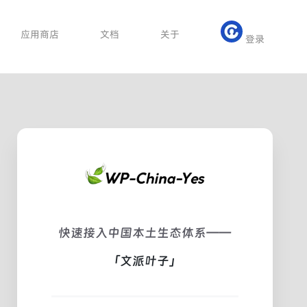
应用商店
文档
关于
登录
快速接入中国本土生态体系——
「文派叶子」