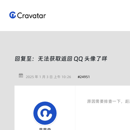
跳
至
内
容
回复至：无法获取返回 QQ 头像了咩
2025 年 1 月 3 日 上午 10:26
#24951
原因需要排查一下，赶
莫蒂奇