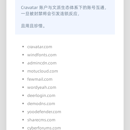
Cravatar 账户与文派生态体系下的账号互通，
一旦被封禁将会引发连锁反应，

且用且珍惜。
cravatar.com
windfonts.com
admincdn.com
motucloud.com
fewmail.com
wordyeah.com
deerlogin.com
demodns.com
yoodefender.com
sharecms.com
cyberforums.com