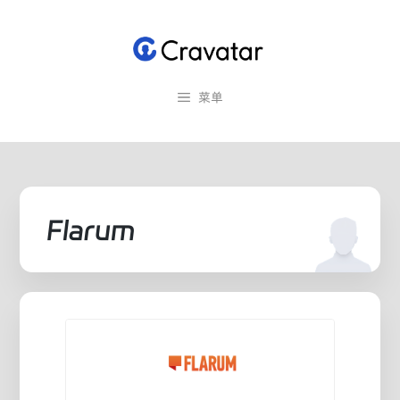
跳
至
内
容
菜单
Flarum