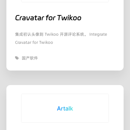
Cravatar for Twikoo
集成初认头像到 Twikoo 开源评论系统。 Integrate
Cravatar for Twikoo
标
国产软件
签