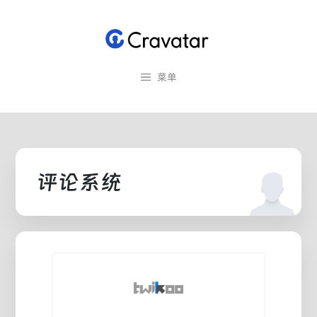
跳
至
内
容
菜单
评论系统