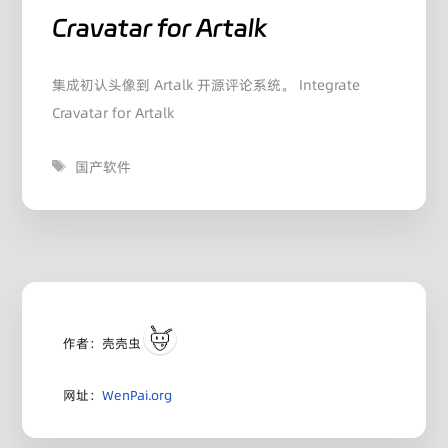
Cravatar for Artalk
集成初认头像到 Artalk 开源评论系统。 Integrate
Cravatar for Artalk
标
国产软件
签
作者：壳壳虫
网址：
WenPai.org