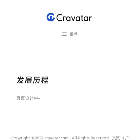
跳
至
内
容
菜单
发展历程
页面设计中~
Copyright © 2026 cravatar.com , All Rights Reserved . 文派 （广