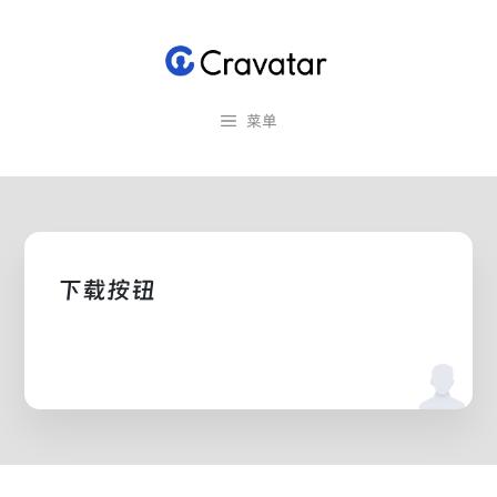
跳
至
内
容
菜单
下载按钮