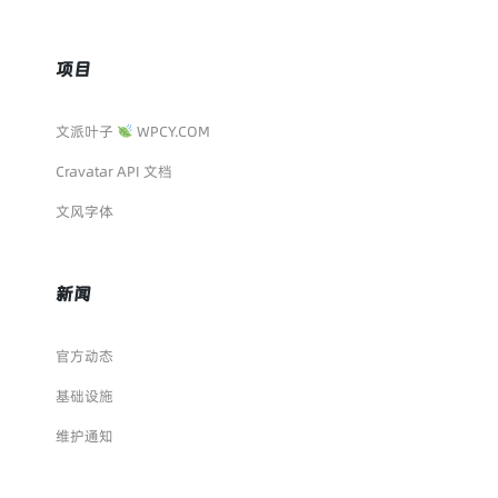
项目
文派叶子
WPCY.COM
Cravatar API 文档
文风字体
新闻
官方动态
基础设施
维护通知